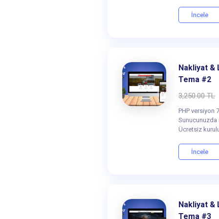
İncele
Nakliyat & 
Tema #2
3,250.00 TL
PHP versiyon 7
Sunucunuzda i
Ücretsiz kurul
İncele
Nakliyat & 
Tema #3