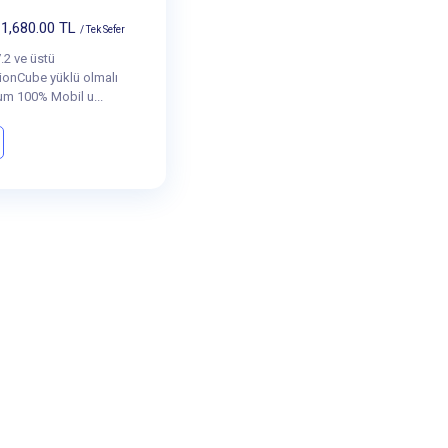
1,680.00 TL
/ Tek Sefer
.2 ve üstü
onCube yüklü olmalı
um 100% Mobil u...