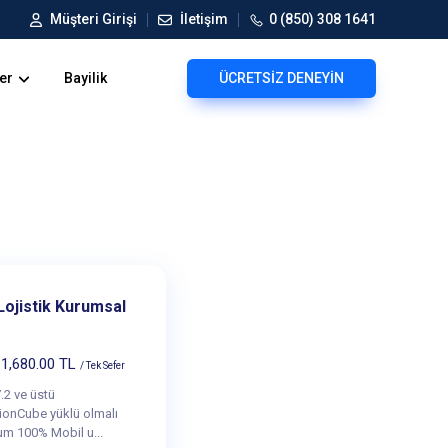
Müşteri Girişi
İletişim
0 (850) 308 1641
ler
Bayilik
ÜCRETSİZ DENEYİN
Lojistik Kurumsal
1,680.00 TL
/ Tek Sefer
.2 ve üstü
onCube yüklü olmalı
um 100% Mobil u...