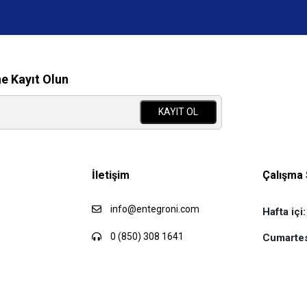
ne Kayıt Olun
KAYIT OL
İletişim
Çalışma 
info@entegroni.com
Hafta içi:
0 (850) 308 1641
Cumartes