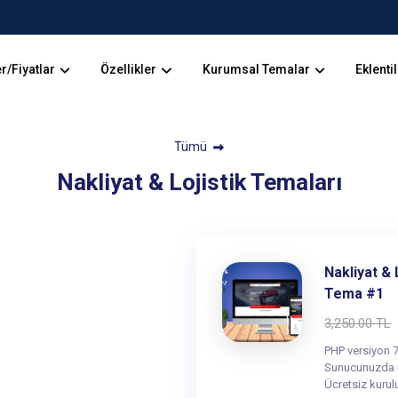
r/Fiyatlar
Özellikler
Kurumsal Temalar
Eklenti
Tümü
Nakliyat & Lojistik Temaları
Nakliyat & 
Tema #1
3,250.00 TL
PHP versiyon 7
Sunucunuzda i
Ücretsiz kurul